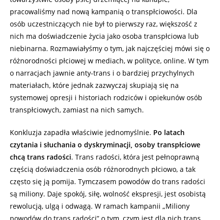
pracowaliśmy nad nową kampanią o transpłciowości. Dla
osób uczestniczących nie był to pierwszy raz, większość z
nich ma doświadczenie życia jako osoba transpłciowa lub
niebinarna. Rozmawiałyśmy o tym, jak najczęściej mówi się o
różnorodności płciowej w mediach, w polityce, online. W tym
o narracjach jawnie anty-trans i o bardziej przychylnych
materiałach, które jednak zazwyczaj skupiają się na
systemowej opresji i historiach rodziców i opiekunów osób
transpłciowych, zamiast na nich samych.
Konkluzja zapadła właściwie jednomyślnie.
Po latach
czytania i słuchania o dyskryminacji, osoby transpłciowe
chcą trans radości
. Trans radości, która jest pełnoprawną
częścią doświadczenia osób różnorodnych płciowo, a tak
często się ją pomija. Tymczasem powodów do trans radości
są miliony. Daje spokój, siłę, wolność ekspresji, jest osobistą
rewolucją, ulgą i odwagą. W ramach kampanii „Miliony
powodów do trans radości” o tym, czym jest dla nich trans