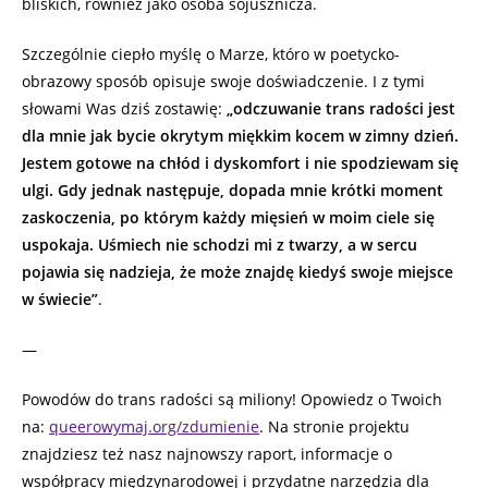
bliskich, również jako osoba sojusznicza.
Szczególnie ciepło myślę o Marze, któro w poetycko-
obrazowy sposób opisuje swoje doświadczenie. I z tymi
słowami Was dziś zostawię:
„odczuwanie trans radości jest
dla mnie jak bycie okrytym miękkim kocem w zimny dzień.
Jestem gotowe na chłód i dyskomfort i nie spodziewam się
ulgi. Gdy jednak następuje, dopada mnie krótki moment
zaskoczenia, po którym każdy mięsień w moim ciele się
uspokaja. Uśmiech nie schodzi mi z twarzy, a w sercu
pojawia się nadzieja, że może znajdę kiedyś swoje miejsce
w świecie”
.
—
Powodów do trans radości są miliony! Opowiedz o Twoich
na:
queerowymaj.org/zdumienie
. Na stronie projektu
znajdziesz też nasz najnowszy raport, informacje o
współpracy międzynarodowej i przydatne narzędzia dla