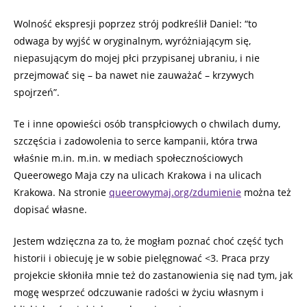
Wolność ekspresji poprzez strój podkreślił Daniel: “to
odwaga by wyjść w oryginalnym, wyróżniającym się,
niepasującym do mojej płci przypisanej ubraniu, i nie
przejmować́ się – ba nawet nie zauważać́ – krzywych
spojrzeń”.
Te i inne opowieści osób transpłciowych o chwilach dumy,
szczęścia i zadowolenia to serce kampanii, która trwa
właśnie m.in. m.in. w mediach społecznościowych
Queerowego Maja czy na ulicach Krakowa i na ulicach
Krakowa. Na stronie
queerowymaj.org/zdumienie
można też
dopisać własne.
Jestem wdzięczna za to, że mogłam poznać choć część tych
historii i obiecuję je w sobie pielęgnować <3. Praca przy
projekcie skłoniła mnie też do zastanowienia się nad tym, jak
mogę wesprzeć odczuwanie radości w życiu własnym i