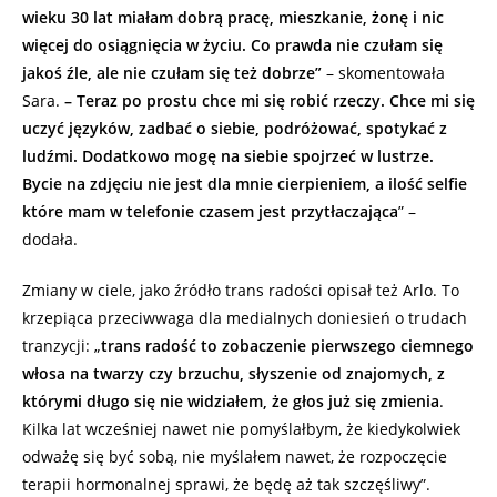
wieku 30 lat miałam dobrą pracę, mieszkanie, żonę i nic
więcej do osiągnięcia w życiu. Co prawda nie czułam się
jakoś źle, ale nie czułam się też dobrze”
– skomentowała
Sara.
– Teraz po prostu chce mi się robić rzeczy. Chce mi się
uczyć języków, zadbać o siebie, podróżować, spotykać z
ludźmi. Dodatkowo mogę na siebie spojrzeć w lustrze.
Bycie na zdjęciu nie jest dla mnie cierpieniem, a ilość selfie
które mam w telefonie czasem jest przytłaczająca
” –
dodała.
Zmiany w ciele, jako źródło trans radości opisał też Arlo. To
krzepiąca przeciwwaga dla medialnych doniesień o trudach
tranzycji: „
trans radość to zobaczenie pierwszego ciemnego
włosa na twarzy czy brzuchu, słyszenie od znajomych, z
którymi długo się nie widziałem, że głos już się zmienia
.
Kilka lat wcześniej nawet nie pomyślałbym, że kiedykolwiek
odważę się być sobą, nie myślałem nawet, że rozpoczęcie
terapii hormonalnej sprawi, że będę aż tak szczęśliwy”.