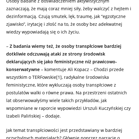
Osoby badane z doświadczeniem aktywistycznym
zaznaczają, że mają coraz mniej siły, żeby walczyć z hejtem i
dezinformacją. Czują smutek, lęk, traumę, jak “egzotyczne
zjawisko”, irytację i złość na to, że osoby bez adekwatnej
wiedzy wypowiadają się o ich życiu.
–
Z badania wiemy też, że osoby transpłciowe bardziej
dotkliwie odczuwają ataki ze strony środowisk
deklarujących się jako feministyczne niż prawicowo-
konserwatywne
– komentuje Ali Kopacz – Chodzi przede
wszystkim o TERFowskie[1], radykalne środowiska
feministyczne, które wykluczają osoby transpłciowe z
postulatów walki o równe prawa. Na przestrzeni ostatnich
lat obserwowałyśmy wiele takich przykładów, jak
wspomniane w raporcie wypowiedzi Urszuli Kuczyńskiej czy
Izabeli Palińskiej – dodaje.
Jak temat transpłciowości jest przedstawiany w bardziej
przychylnych materiałach? Głównie poprzez narracje o