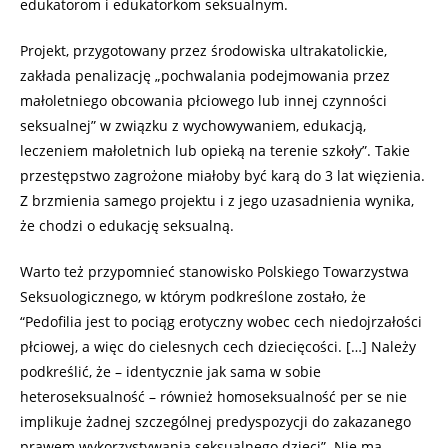
edukatorom i edukatorkom seksualnym.
Projekt, przygotowany przez środowiska ultrakatolickie,
zakłada penalizację „pochwalania podejmowania przez
małoletniego obcowania płciowego lub innej czynności
seksualnej” w związku z wychowywaniem, edukacją,
leczeniem małoletnich lub opieką na terenie szkoły”. Takie
przestępstwo zagrożone miałoby być karą do 3 lat więzienia.
Z brzmienia samego projektu i z jego uzasadnienia wynika,
że chodzi o edukację seksualną.
Warto też przypomnieć stanowisko Polskiego Towarzystwa
Seksuologicznego, w którym podkreślone zostało, że
“Pedofilia jest to pociąg erotyczny wobec cech niedojrzałości
płciowej, a więc do cielesnych cech dziecięcości. […] Należy
podkreślić, że – identycznie jak sama w sobie
heteroseksualność – również homoseksualność per se nie
implikuje żadnej szczególnej predyspozycji do zakazanego
prawem wykorzystywania seksualnego dzieci”. Nie ma