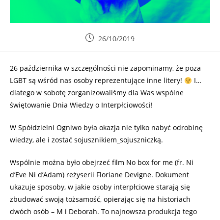
26/10/2019
26 października w szczególności nie zapominamy, że poza
LGBT są wśród nas osoby reprezentujące inne litery!
I…
dlatego w sobotę zorganizowaliśmy dla Was wspólne
świętowanie Dnia Wiedzy o Interpłciowości!
W Spółdzielni Ogniwo była okazja nie tylko nabyć odrobinę
wiedzy, ale i zostać sojusznikiem_sojuszniczką.
Wspólnie można było obejrzeć film No box for me (fr. Ni
d’Eve Ni d’Adam) reżyserii Floriane Devigne. Dokument
ukazuje sposoby, w jakie osoby interpłciowe starają się
zbudować swoją tożsamość, opierając się na historiach
dwóch osób – M i Deborah. To najnowsza produkcja tego