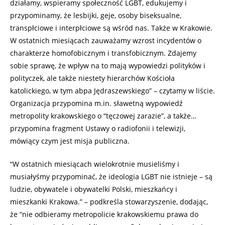
działamy, wspieramy społeczność LGBT, edukujemy i
przypominamy, że lesbijki, geje, osoby biseksualne,
transpłciowe i interpłciowe są wśród nas. Także w Krakowie.
W ostatnich miesiącach zauważamy wzrost incydentów o
charakterze homofobicznym i transfobicznym. Zdajemy
sobie sprawę, że wpływ na to mają wypowiedzi polityków i
polityczek, ale także niestety hierarchów Kościoła
katolickiego, w tym abpa Jędraszewskiego” – czytamy w liście.
Organizacja przypomina m.in. sławetną wypowiedź
metropolity krakowskiego o “tęczowej zarazie”, a także…
przypomina fragment Ustawy o radiofonii i telewizji,
mówiący czym jest misja publiczna.
“W ostatnich miesiącach wielokrotnie musieliśmy i
musiałyśmy przypominać, że ideologia LGBT nie istnieje – są
ludzie, obywatele i obywatelki Polski, mieszkańcy i
mieszkanki Krakowa.” – podkreśla stowarzyszenie, dodając,
że “nie odbieramy metropolicie krakowskiemu prawa do