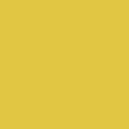
Ankieta skierowana do
osób prowadzących
zajęcia z wychowania
do życia w rodzinie